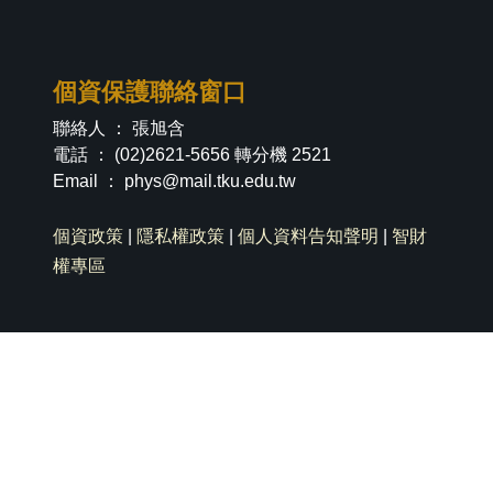
個資保護聯絡窗口
聯絡人 ： 張旭含
電話 ： (02)2621-5656 轉分機 2521
Email ：
phys@mail.tku.edu.tw
個資政策
|
隱私權政策
|
個人資料告知聲明
|
智財
權專區
社群分享
淡江新生專區