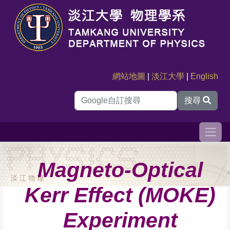
網站地圖
|
淡江大學
|
English
搜尋
Magneto-Optical
Kerr Effect (MOKE)
Experiment