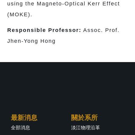
using the Magneto-Optical Kerr Effect
(MOKE).
Responsible Professor:
Assoc. Prof.
Jhen-Yong Hong
最新消息
關於系所
全部消息
淡江物理沿革