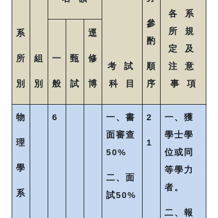
各 系
參
所 規
系
逕
酌
定 及
所
組
一
甄
修
考 試
順
注 意
別
別
般
試
博
科 目
序
事 項
物
6
一、書
2
一、獲
面審查
學士學
理
1
50%
位或同
學
等學力
二、面
者。
系
試50%
二、報