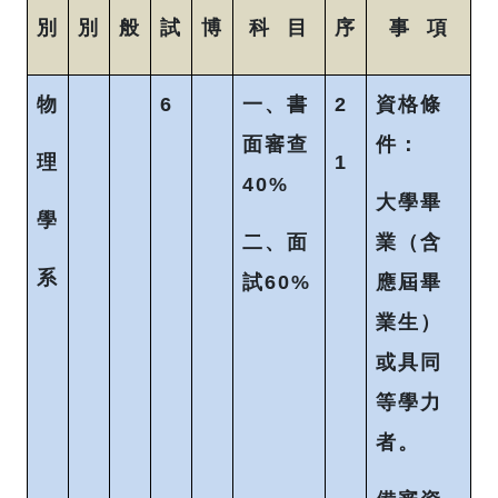
別
別
般
試
博
科 目
序
事 項
物
6
一、書
2
資格條
面審查
件：
理
1
40%
大學畢
學
二、面
業（含
系
試60%
應屆畢
業生）
或具同
等學力
者。