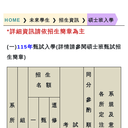
HOME
❯
未來學生
❯
招生資訊
❯
碩士班入學
*詳細資訊請依招生簡章為主
(一)
115年
甄試入學(詳情請參閱碩士班甄試招
生簡章)
同
招 生
分
名 額
各 系
參
所 規
系
逕
酌
定 及
所
組
一
甄
修
考 試
順
注 意