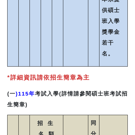
供碩士
班入學
獎學金
若干
名。
*詳細資訊請依招生簡章為主
(一
)115年
考試入學(詳情請參閱碩士班考試招
生簡章)
同
招 生
分
名 額