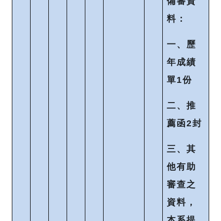
備審資
料：
一、歷
年成績
單1份
二、推
薦函2封
三、其
他有助
審查之
資料，
本系提