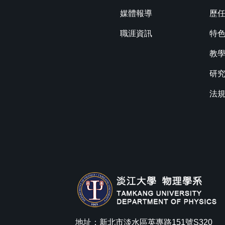
媒體報導
歷
職涯資訊
特
教
研
法
地址：新北市淡水區英專路151號S320