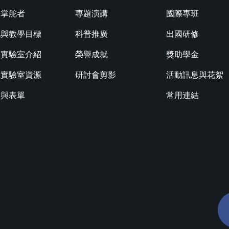
任掌舵者
專題演講
國際專班
色與教學目標
科普推廣
出國研修
學實驗室介紹
榮譽成就
獎助學金
究實驗室資源
研討會剪影
活動訊息與花絮
規與表單
常用連結