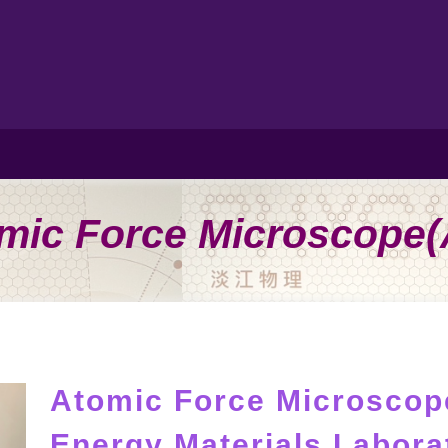
mic Force Microscope
Atomic Force Microscop
Energy Materials Labora