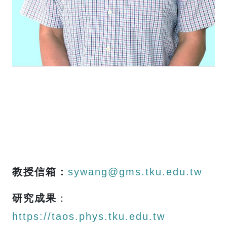
教授信箱
：
sywang@gms.tku.edu.tw
研究成果
：
https://taos.phys.tku.edu.tw