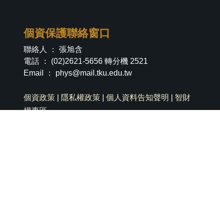
個資保護聯絡窗口
聯絡人 ： 張旭含
電話 ： (02)2621-5656 轉分機 2521
Email ：
phys@mail.tku.edu.tw
個資政策
|
隱私權政策
|
個人資料告知聲明
|
智財
權專區
社群分享
淡江新生專區