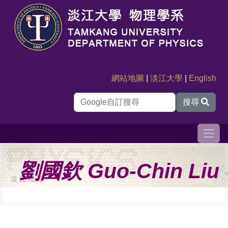
網站地圖
|
淡江大學
|
English
搜尋
劉國欽 Guo-Chin Liu