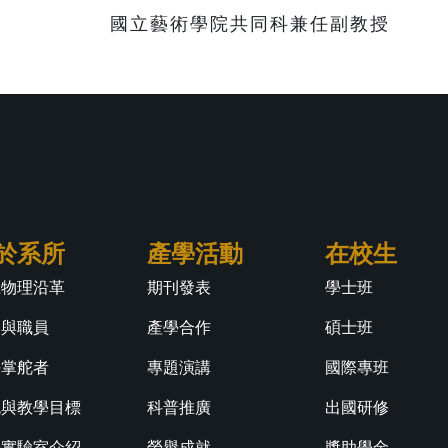
國立藝術學院共同科兼任副教授
於系所
產學活動
在校生
江物理沿革
期刊發表
學士班
師與職員
產學合作
碩士班
任掌舵者
專題演講
國際專班
色與教學目標
科普推廣
出國研修
學實驗室介紹
榮譽成就
獎助學金