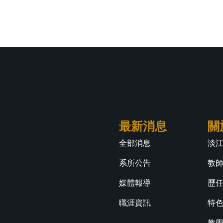
最新消息
關
全部消息
淡
系所公告
教
媒體報導
歷
職涯資訊
特
教