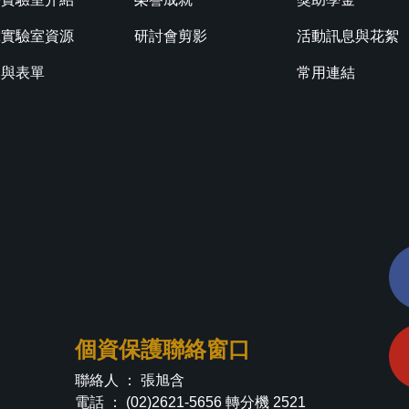
究實驗室資源
研討會剪影
活動訊息與花絮
規與表單
常用連結
個資保護聯絡窗口
聯絡人 ： 張旭含
電話 ： (02)2621-5656 轉分機 2521