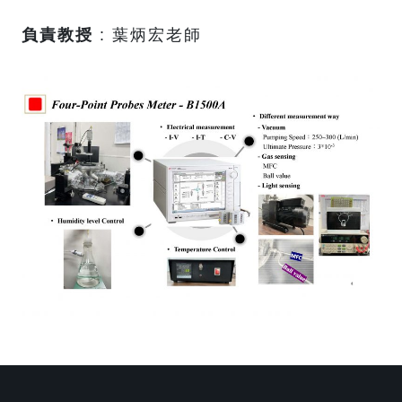
負責教授
: 葉炳宏老師