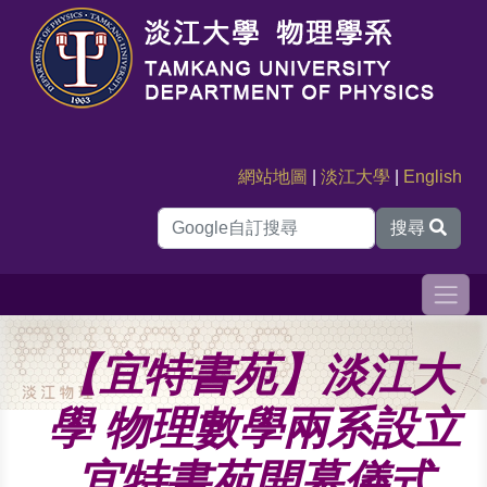
網站地圖
|
淡江大學
|
English
搜尋
【宜特書苑】淡江大
學 物理數學兩系設立
宜特書苑開幕儀式