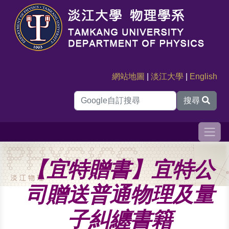
網站地圖
|
淡江大學
|
English
搜尋
【宜特贈書】宜特公
司贈送普通物理及量
子糾纏書籍