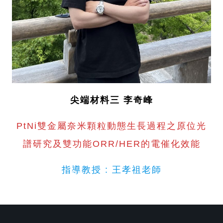
尖端材料三 李奇峰
PtNi雙金屬奈米顆粒動態生長過程之原位光
譜研究及雙功能ORR/HER的電催化效能
指導教授 : 王孝祖老師