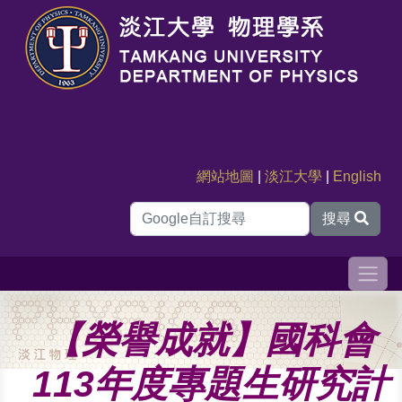
網站地圖
|
淡江大學
|
English
搜尋
【榮譽成就】國科會
113年度專題生研究計