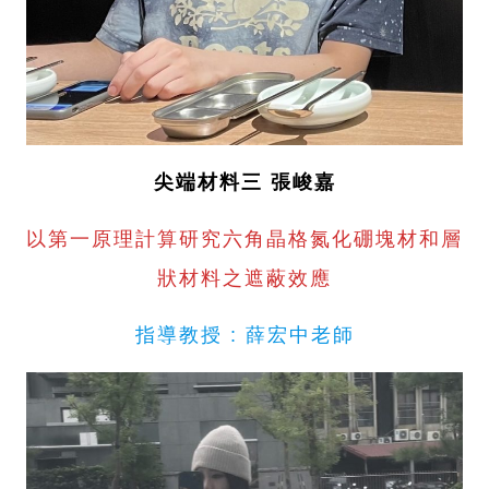
尖端材料三 張峻嘉
以第一原理計算研究六角晶格氮化硼塊材和層
狀材料之遮蔽效應
指導教授 : 薛宏中老師