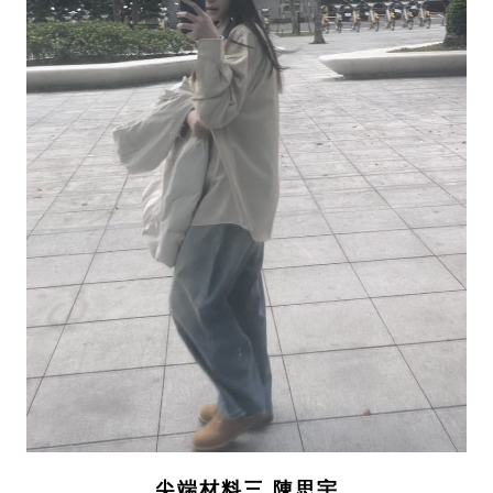
尖端材料三 陳思宇