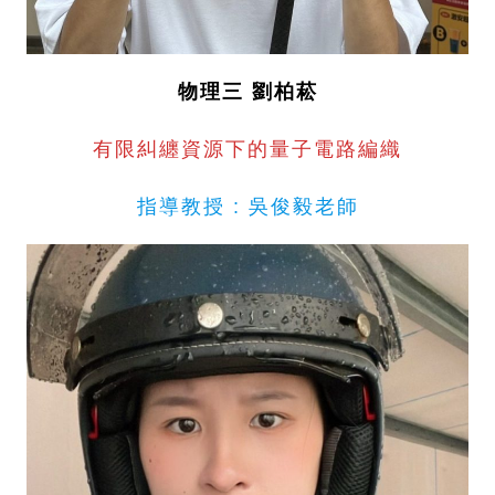
物理三 劉柏
菘
有限糾纏資源下的量子電路編織
指導教授 : 吳俊毅老師