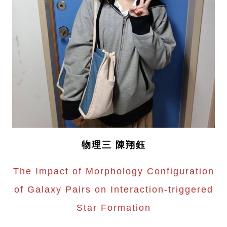
物理三 陳翔鈺
The Impact of Morphology Configuration
of Galaxy Pairs on Interaction-triggered
Star Formation