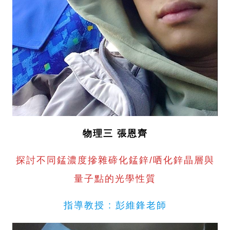
物理三 張恩齊
探討不同錳濃度摻雜碲化錳鋅/哂化鋅晶層與
量子點的光學性質
指導教授 : 彭維鋒老師