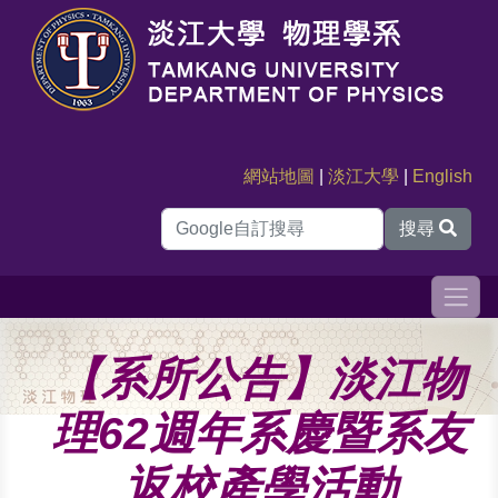
網站地圖
|
淡江大學
|
English
搜尋
【系所公告】淡江物
理62週年系慶暨系友
返校產學活動