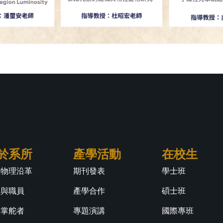
於系所
產學活動
在校生
江物理沿革
期刊發表
學士班
師與職員
產學合作
碩士班
任掌舵者
專題演講
國際專班