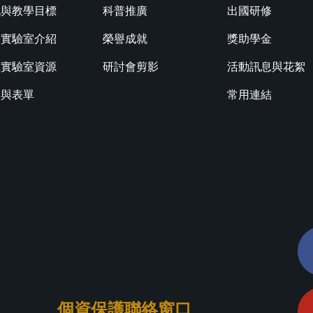
色與教學目標
科普推廣
出國研修
學實驗室介紹
榮譽成就
獎助學金
究實驗室資源
研討會剪影
活動訊息與花絮
規與表單
常用連結
個資保護聯絡窗口