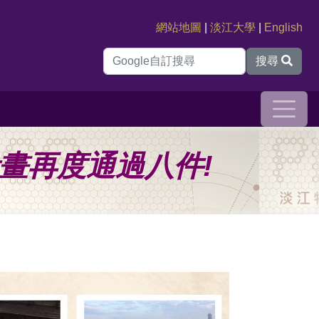
網站地圖
|
淡江大學
|
English
搜尋
畫再度通過八件!