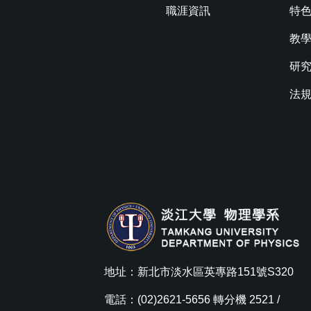
職涯資訊
特
教
研
法
地址：新北市淡水區英專路151號S320
電話：(02)2621-5656 轉分機 2521 /