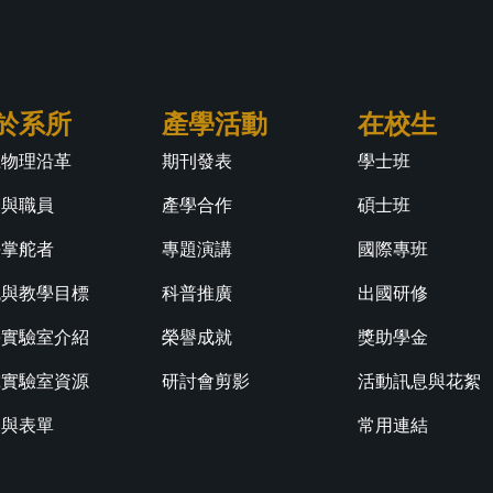
於系所
產學活動
在校生
江物理沿革
期刊發表
學士班
師與職員
產學合作
碩士班
任掌舵者
專題演講
國際專班
色與教學目標
科普推廣
出國研修
學實驗室介紹
榮譽成就
獎助學金
究實驗室資源
研討會剪影
活動訊息與花絮
規與表單
常用連結