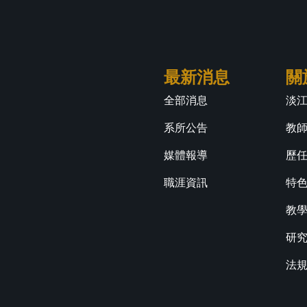
最新消息
關
全部消息
淡
系所公告
教
媒體報導
歷
職涯資訊
特
教
研
法