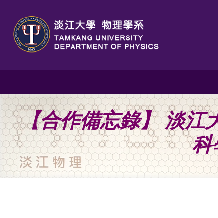
【合作備忘錄】 淡江
科