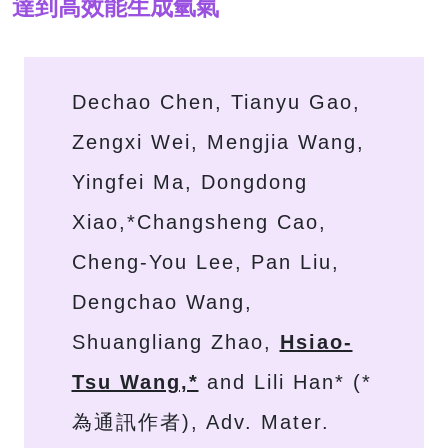
達到高效能生成氫氣
Dechao Chen, Tianyu Gao,
Zengxi Wei, Mengjia Wang,
Yingfei Ma, Dongdong
Xiao,*Changsheng Cao,
Cheng-You Lee, Pan Liu,
Dengchao Wang,
Shuangliang Zhao,
Hsiao-
Tsu Wang,*
and Lili Han* (*
為通訊作者), Adv. Mater.