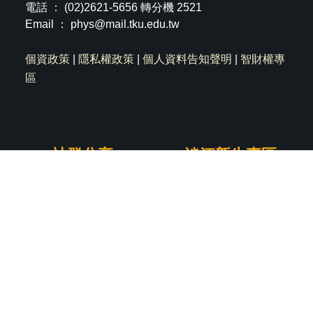
電話 ： (02)2621-5656 轉分機 2521
Email ：
phys@mail.tku.edu.tw
個資政策
|
隱私權政策
|
個人資料告知聲明
|
智財權專
區
社群分享
淡江新生專區