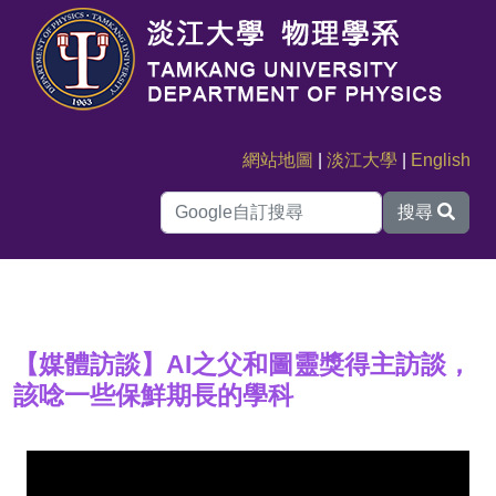
網站地圖
|
淡江大學
|
English
搜尋
【媒體訪談】AI之父和圖靈獎得主訪談，
該唸一些保鮮期長的學科