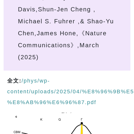
Davis,Shun-Jen Cheng ,
Michael S. Fuhrer ,& Shao-Yu
Chen,James Hone,《Nature
Communications》,March
(2025)
全文:
/phys/wp-
content/uploads/2025/04/%E8%96%9
%E8%AB%96%E6%96%87.pdf