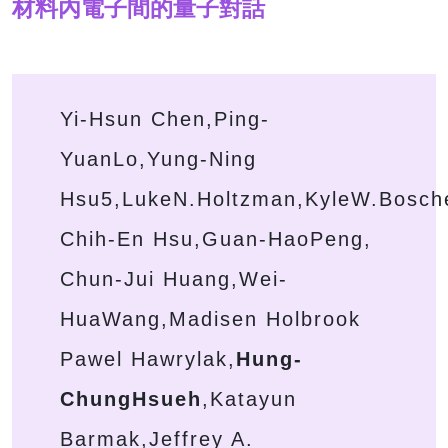
材料內電子間的量子對話
Yi-Hsun Chen,Ping-
YuanLo,Yung-Ning
Hsu5,LukeN.Holtzman,KyleW.Bosch
Chih-En Hsu,Guan-HaoPeng,
Chun-Jui Huang,Wei-
HuaWang,Madisen Holbrook
Pawel Hawrylak,
Hung-
ChungHsueh
,Katayun
Barmak,Jeffrey A.