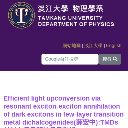
網站地圖
|
淡江大學
|
English
搜尋
Efficient light upconversion via
resonant exciton-exciton annihilation
of dark excitons in few-layer transition
metal dichalcogenides(薛宏中):TMDs