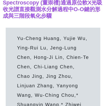
Spectroscopy (董崇禮)通過原位軟X光吸
收光譜直接觀測水分解過程中O-O鍵的形
成與三階段氧化步驟
Yu-Cheng Huang, Yujie Wu,
Ying-Rui Lu, Jeng-Lung
Chen, Hong-Ji Lin, Chien-Te
Chen, Chi-Liang Chen,
Chao Jing, Jing Zhou,
Linjuan Zhang, Yanyong
Wang, Wu-Ching Chou,*
Shuangyin Wang,* Zhiwei